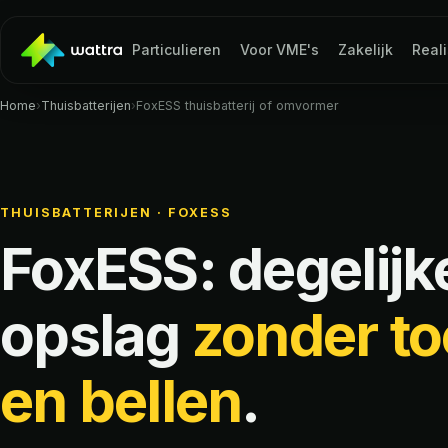
Particulieren
Voor VME's
Zakelijk
Reali
Home
›
Thuisbatterijen
›
FoxESS thuisbatterij of omvormer
THUISBATTERIJEN · FOXESS
FoxESS: degelijk
opslag
zonder to
en bellen
.