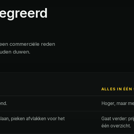
tegreerd
 geen commerciële reden
ouden duwen.
ALLES IN ÉÉN
end.
Hoger, maar met
aan, pieken afvlakken voor het
Gaat verder: pr
één overzicht.