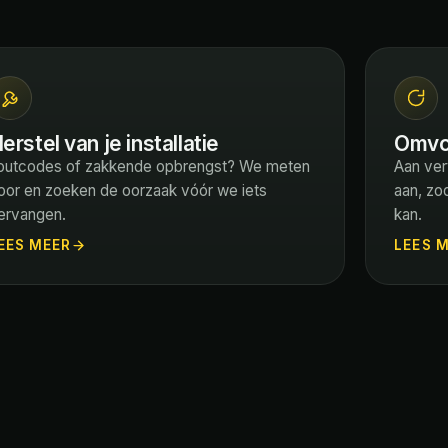
erstel van je installatie
Omvo
outcodes of zakkende opbrengst? We meten
Aan ver
oor en zoeken de oorzaak vóór we iets
aan, zo
ervangen.
kan.
EES MEER
LEES 