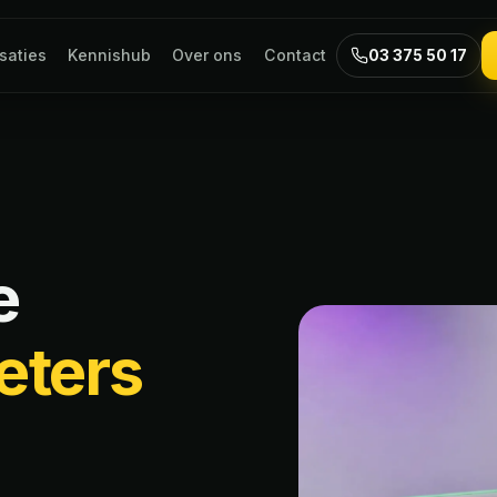
saties
Kennishub
Over ons
Contact
03 375 50 17
e
eters