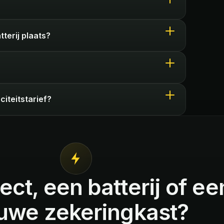
terij plaats?
iteitstarief?
ect, een batterij of ee
uwe zekeringkast?