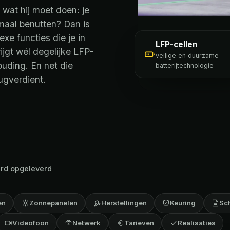
wat hij moet doen: je
maal benutten? Dan is
xe functies die je in
LFP-cellen
ijgt wél degelijke LFP-
veilige en duurzame
ouding. En net die
batterijtechnologie
rugverdient.
rd opgeleverd
en
Zonnepanelen
Herstellingen
Keuring
Sc
Videofoon
Netwerk
Tarieven
Realisaties