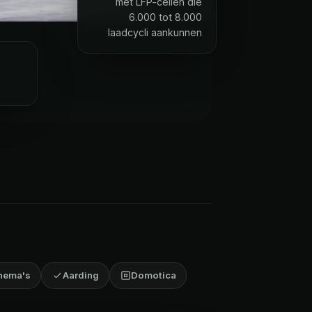
met LFP-cellen die
6.000 tot 8.000
laadcycli aankunnen
hema's
Aarding
Domotica