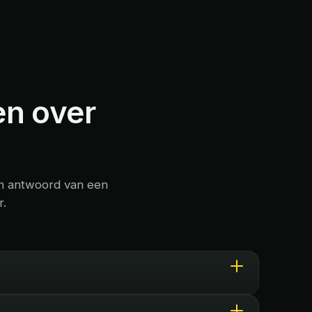
en over
 een antwoord van een
r.